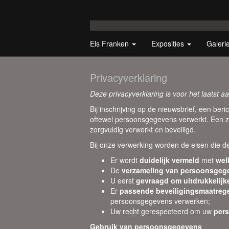
Els Franken
Exposities
Galeri
Privacyverklaring
Deze privacyverklaring is voor het laatst 
Bij inschrijving op de nieuwsbrief, een be
oftewel persoonsgegevens verwerkt. Een 
zorgvuldig verwerkt en beveiligd.
Bij onze verwerking worden de eisen die d
Er wordt
duidelijk vermeld
met
wel
De
verzameling van persoonsgeg
U eerst
gevraagd om uitdrukkelij
Er
passende beveiligingsmaatreg
persoonsgegevens verwerken;
Uw recht gerespecteerd om uw
pers
Gebruik van persoonsgegevens