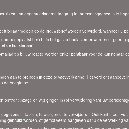
bruik van en ongeautoriseerde toegang tot persoonsgegevens te bep
eeft bij aanmelden op de nieuwsbrief worden verwijderd, wanneer u zich 
 door u geplaatst bericht in het gastenboek, verder worden er geen geg
met de kunstenaar.
-mailadres bij uw reactie worden enkel zichtbaar voor de kunstenaar opg
ngen aan te brengen in deze privacyverklaring. Het verdient aanbeveli
op de hoogte bent.
en omtrent inzage en wijzigingen in (of verwijdering van) uw persoonsge
gegevens in te zien, te wijzigen of te verwijderen. Ook kunt u een v
ng gebruikt worden, of gemotiveerd aangeven dat u de verwerking va
orden gevraagd om u adequaat te identificeren. Wanneer het gaat om