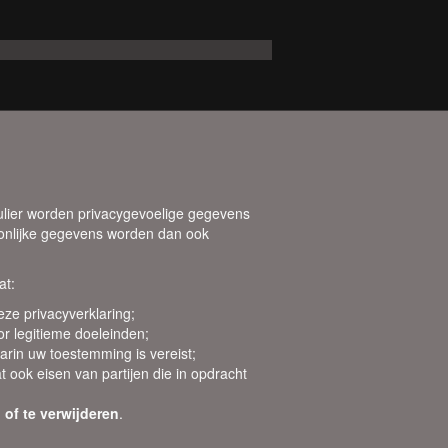
rmulier worden privacygevoelige gegevens
onlijke gegevens worden dan ook
at:
ze privacyverklaring;
or legitieme doeleinden;
rin uw toestemming is vereist;
k eisen van partijen die in opdracht
of te verwijderen
.