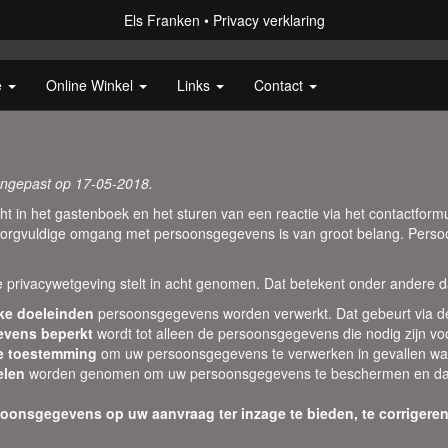
Els Franken
Privacy verklaring
e
Online Winkel
Links
Contact
aangepast op 17-05-2018.
richt in het gastenboek en het sturen van een reactie via het contactfo
zorgvuldige omgang met persoonsgegevens is van groot belang. Perso
e privacywetgeving stelt in acht genomen. Dat betekent onder andere d
ke doeleinden
persoonsgegevens worden verwerkt. Dat gebeurt via de
evens beperkt
wordt tot alleen de persoonsgegevens die nodig zijn vo
ke toestemming
om uw persoonsgegevens te verwerken in gevallen waa
elen
worden genomen om uw persoonsgegevens te beschermen en dat oo
oonsgegevens op uw aanvraag ter inzage te bieden, te corrigeren 