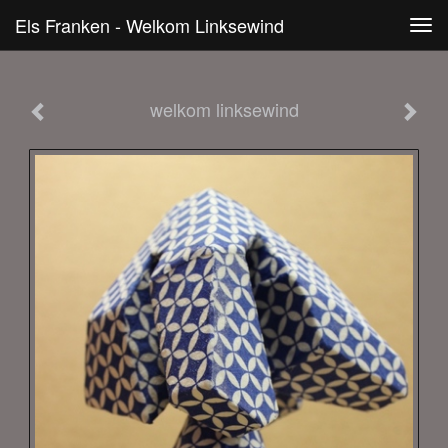
Els Franken - Welkom Linksewind
Tog
navi
welkom linksewind