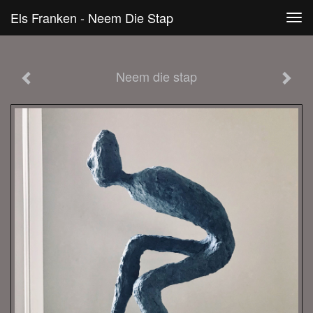
Els Franken - Neem Die Stap
Tog
navi
Neem die stap