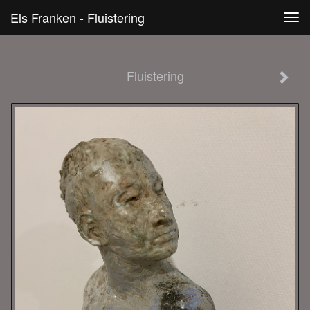
Els Franken - Fluistering
Tog
navi
Fluistering