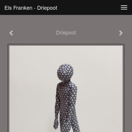
Els Franken - Driepoot
Tog
navi
Driepoot