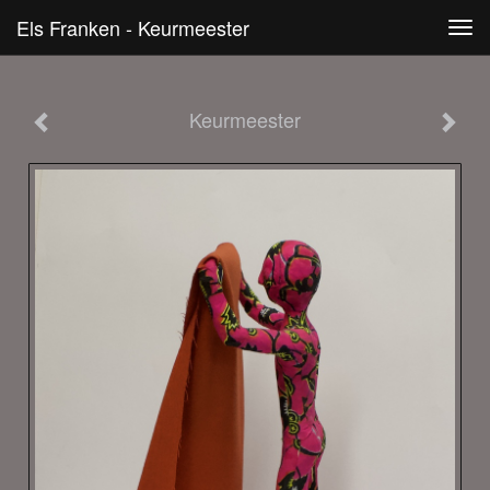
Els Franken - Keurmeester
Tog
navi
Keurmeester